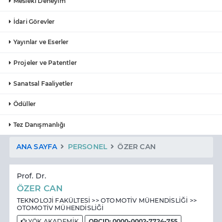
Mesleki Deneyim
İdari Görevler
Yayınlar ve Eserler
Projeler ve Patentler
Sanatsal Faaliyetler
Ödüller
Tez Danışmanlığı
ANA SAYFA
PERSONEL
ÖZER CAN
Prof. Dr.
ÖZER CAN
TEKNOLOJİ FAKÜLTESİ >> OTOMOTİV MÜHENDİSLİĞİ >>
OTOMOTİV MÜHENDİSLİĞİ
YÖK AKADEMİK
ORCID: 0000-0002-7724-755