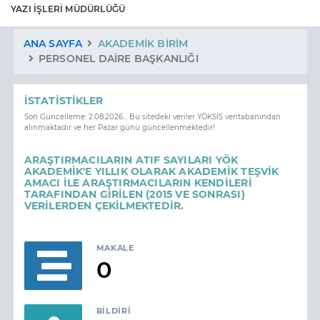
YAZI İŞLERİ MÜDÜRLÜĞÜ
ANA SAYFA
AKADEMIK BIRIM
PERSONEL DAİRE BAŞKANLIĞI
İSTATISTIKLER
Son Güncelleme: 2.08.2026... Bu sitedeki veriler YÖKSİS veritabanından
alınmaktadır ve her Pazar günü güncellenmektedir!
ARAŞTIRMACILARIN ATIF SAYILARI YÖK
AKADEMİK'E YILLIK OLARAK AKADEMİK TEŞVİK
AMACI İLE ARAŞTIRMACILARIN KENDİLERİ
TARAFINDAN GİRİLEN (2015 VE SONRASI)
VERİLERDEN ÇEKİLMEKTEDİR.
MAKALE
0
BILDIRI