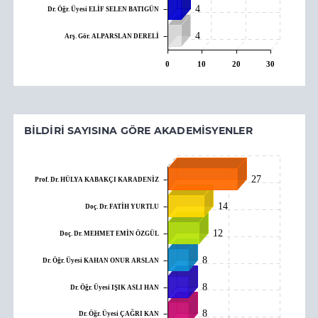
4
Dr. Öğr. Üyesi ELİF SELEN BATIGÜN
4
Arş. Gör. ALPARSLAN DERELİ
0
10
20
30
BILDIRI SAYISINA GÖRE AKADEMISYENLER
27
Prof. Dr. HÜLYA KABAKÇI KARADENİZ
14
Doç. Dr. FATİH YURTLU
12
Doç. Dr. MEHMET EMİN ÖZGÜL
8
Dr. Öğr. Üyesi KAHAN ONUR ARSLAN
8
Dr. Öğr. Üyesi IŞIK ASLI HAN
8
Dr. Öğr. Üyesi ÇAĞRI KAN