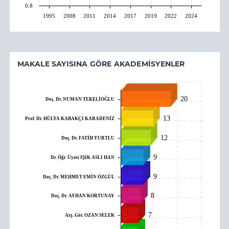
0.8
1995
2008
2011
2014
2017
2019
2022
2024
MAKALE SAYISINA GÖRE AKADEMISYENLER
20
Doç. Dr. NUMAN TEKELİOĞLU
13
Prof. Dr. HÜLYA KABAKÇI KARADENİZ
12
Doç. Dr. FATİH YURTLU
9
Dr. Öğr. Üyesi IŞIK ASLI HAN
9
Doç. Dr. MEHMET EMİN ÖZGÜL
8
Doç. Dr. AYHAN KORTUNAY
7
Arş. Gör. OZAN SELEK