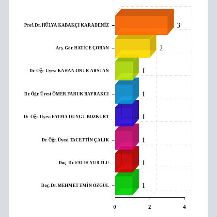
Prof. Dr. HÜLYA KABAKÇI KARADENİZ
3
Arş. Gör. HATİCE ÇOBAN
2
Dr. Öğr. Üyesi KAHAN ONUR ARSLAN
1
Dr. Öğr. Üyesi ÖMER FARUK BAYRAKCI
1
Dr. Öğr. Üyesi FATMA DUYGU BOZKURT
1
Dr. Öğr. Üyesi TACETTİN ÇALIK
1
Doç. Dr. FATİH YURTLU
1
Doç. Dr. MEHMET EMİN ÖZGÜL
1
0
2
4