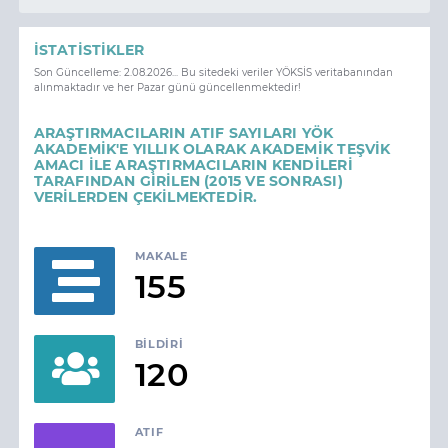
İSTATISTIKLER
Son Güncelleme: 2.08.2026... Bu sitedeki veriler YÖKSİS veritabanından
alınmaktadır ve her Pazar günü güncellenmektedir!
ARAŞTIRMACILARIN ATIF SAYILARI YÖK
AKADEMİK'E YILLIK OLARAK AKADEMİK TEŞVİK
AMACI İLE ARAŞTIRMACILARIN KENDİLERİ
TARAFINDAN GİRİLEN (2015 VE SONRASI)
VERİLERDEN ÇEKİLMEKTEDİR.
MAKALE
155
BILDIRI
120
ATIF