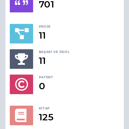
701
PROJE
11
BAŞARI VE ÖDÜL
11
PATENT
0
KITAP
125