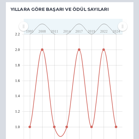
YILLARA GÖRE BAŞARI VE ÖDÜL SAYILARI
1995
2008
2011
2014
2017
2019
2022
2024
2.2
2.0
1.8
1.6
1.4
1.2
1.0