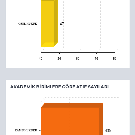
ÖZEL HUKUK
47
40
50
60
70
80
AKADEMIK BIRIMLERE GÖRE ATIF SAYILARI
435
KAMU HUKUKU