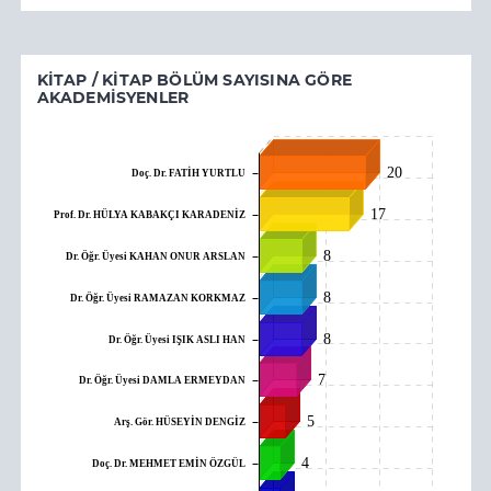
KITAP / KITAP BÖLÜM SAYISINA GÖRE
AKADEMISYENLER
20
Doç. Dr. FATİH YURTLU
17
Prof. Dr. HÜLYA KABAKÇI KARADENİZ
8
Dr. Öğr. Üyesi KAHAN ONUR ARSLAN
8
Dr. Öğr. Üyesi RAMAZAN KORKMAZ
8
Dr. Öğr. Üyesi IŞIK ASLI HAN
7
Dr. Öğr. Üyesi DAMLA ERMEYDAN
5
Arş. Gör. HÜSEYİN DENGİZ
4
Doç. Dr. MEHMET EMİN ÖZGÜL