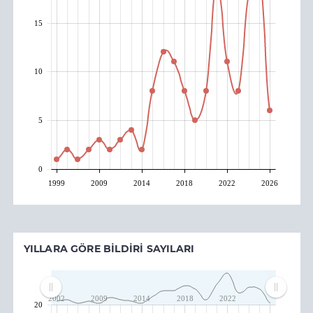
15
10
5
0
1999
2009
2014
2018
2022
2026
YILLARA GÖRE BILDIRI SAYILARI
2002
2009
2014
2018
2022
20