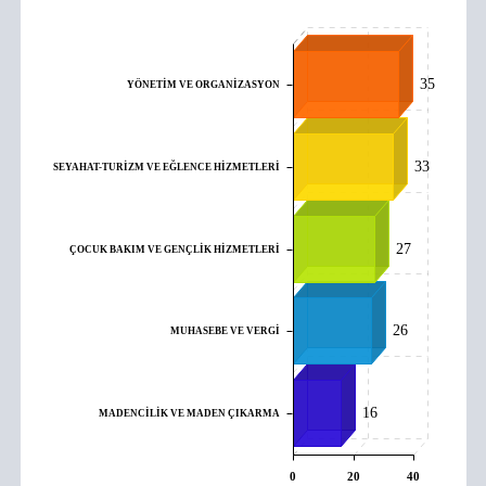
35
YÖNETİM VE ORGANİZASYON
33
SEYAHAT-TURİZM VE EĞLENCE HİZMETLERİ
27
ÇOCUK BAKIM VE GENÇLİK HİZMETLERİ
26
MUHASEBE VE VERGİ
16
MADENCİLİK VE MADEN ÇIKARMA
0
20
40