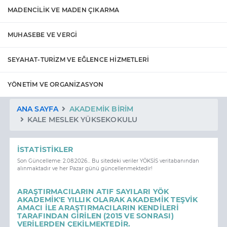
MADENCİLİK VE MADEN ÇIKARMA
MUHASEBE VE VERGİ
SEYAHAT-TURİZM VE EĞLENCE HİZMETLERİ
YÖNETİM VE ORGANİZASYON
ANA SAYFA
AKADEMIK BIRIM
KALE MESLEK YÜKSEKOKULU
İSTATISTIKLER
Son Güncelleme: 2.08.2026... Bu sitedeki veriler YÖKSİS veritabanından
alınmaktadır ve her Pazar günü güncellenmektedir!
ARAŞTIRMACILARIN ATIF SAYILARI YÖK
AKADEMİK'E YILLIK OLARAK AKADEMİK TEŞVİK
AMACI İLE ARAŞTIRMACILARIN KENDİLERİ
TARAFINDAN GİRİLEN (2015 VE SONRASI)
VERİLERDEN ÇEKİLMEKTEDİR.