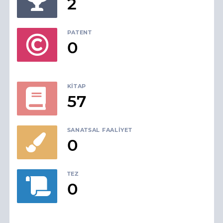
2
PATENT
0
KITAP
57
SANATSAL FAALIYET
0
TEZ
0