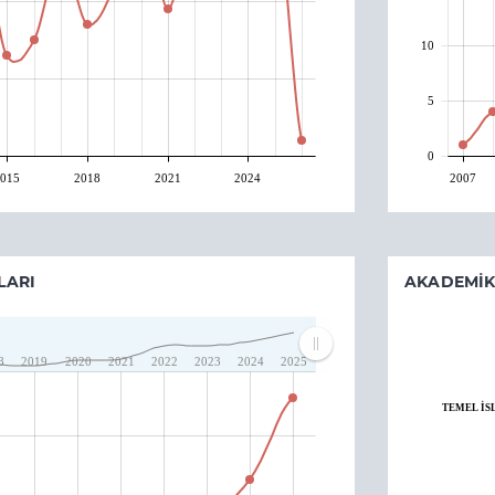
10
5
0
015
2018
2021
2024
2007
LARI
AKADEMIK
8
2019
2020
2021
2022
2023
2024
2025
TEMEL İS