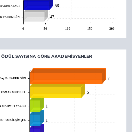
58
r. HARUN ABACI
47
 Dr. FARUK GÜN
0
50
100
150
200
E ÖDÜL SAYISINA GÖRE AKADEMISYENLER
Doç. Dr. FARUK GÜN
7
5
Dr. OSMAN MUTLUEL
1
Dr. MAHMUT YAZICI
. Dr. İSMAİL ŞİMŞEK
1