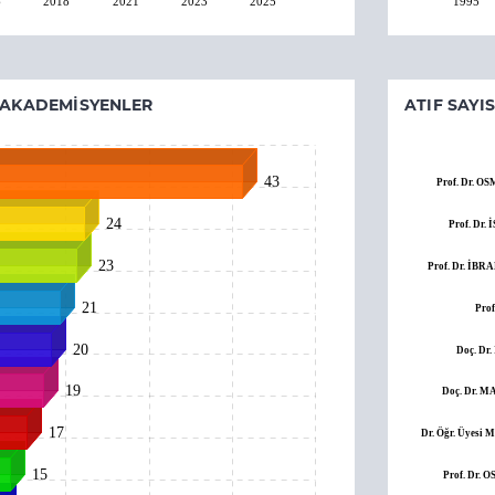
6
2018
2021
2023
2025
1995
 AKADEMISYENLER
ATIF SAYI
43
Prof. Dr. 
24
Prof. Dr
23
Prof. Dr. İ
21
Prof
20
Doç. Dr
19
Doç. Dr. 
17
Dr. Öğr. Üyes
15
Prof. Dr.