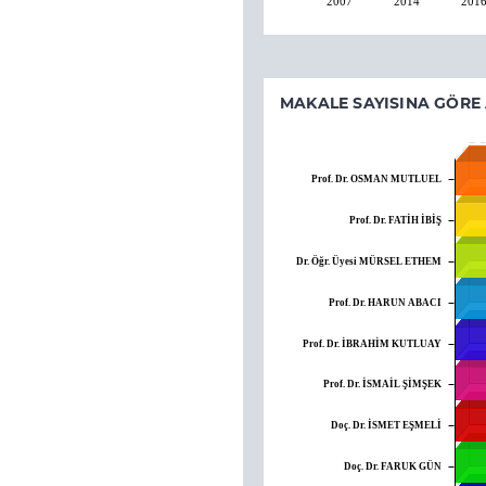
2007
2014
201
MAKALE SAYISINA GÖRE
Prof. Dr. OSMAN MUTLUEL
Prof. Dr. FATİH İBİŞ
Dr. Öğr. Üyesi MÜRSEL ETHEM
Prof. Dr. HARUN ABACI
Prof. Dr. İBRAHİM KUTLUAY
Prof. Dr. İSMAİL ŞİMŞEK
Doç. Dr. İSMET EŞMELİ
Doç. Dr. FARUK GÜN