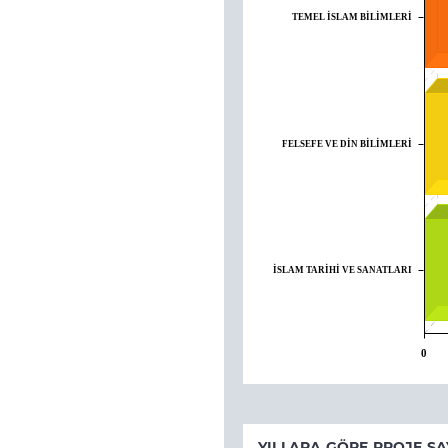
TEMEL İSLAM BİLİMLERİ
FELSEFE VE DİN BİLİMLERİ
İSLAM TARİHİ VE SANATLARI
0
YILLARA GÖRE PROJE SA