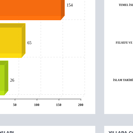
154
TEMEL İS
65
FELSEFE VE
26
İSLAM TARİHİ
50
100
150
200
YILARI
YILLARA G