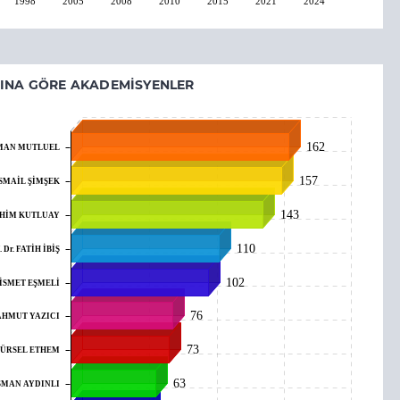
1998
2005
2008
2010
2015
2021
2024
SINA GÖRE AKADEMISYENLER
162
OSMAN MUTLUEL
157
. İSMAİL ŞİMŞEK
143
BRAHİM KUTLUAY
110
. Dr. FATİH İBİŞ
102
. İSMET EŞMELİ
76
MAHMUT YAZICI
73
i MÜRSEL ETHEM
63
 OSMAN AYDINLI