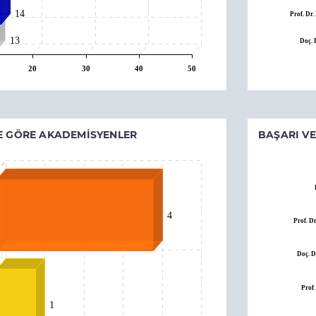
14
Prof. D
13
Doç.
20
30
40
50
E GÖRE AKADEMISYENLER
BAŞARI V
4
Prof. 
Doç. 
Prof
1