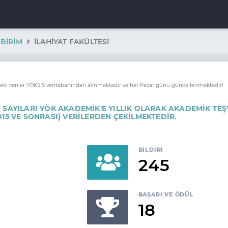
BIRIM
İLAHİYAT FAKÜLTESİ
deki veriler YÖKSİS veritabanından alınmaktadır ve her Pazar günü güncellenmektedir!
 SAYILARI YÖK AKADEMİK'E YILLIK OLARAK AKADEMİK TEŞ
015 VE SONRASI) VERİLERDEN ÇEKİLMEKTEDİR.
BILDIRI
245
BAŞARI VE ÖDÜL
18