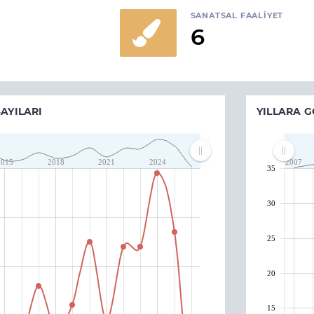
SANATSAL FAALIYET
6
AYILARI
YILLARA G
2015
2018
2021
2024
2007
35
30
25
20
15