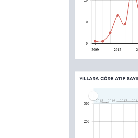
20
10
0
2009
2012
2
YILLARA GÖRE ATIF SAYI
2015
2016
2017
201
300
250