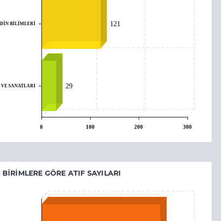
 DİN BİLİMLERİ
121
 VE SANATLARI
29
0
100
200
300
BIRIMLERE GÖRE ATIF SAYILARI