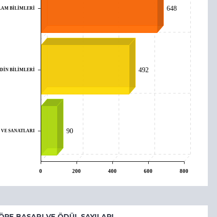
LAM BİLİMLERİ
648
 DİN BİLİMLERİ
492
 VE SANATLARI
90
0
200
400
600
800
ÖRE BAŞARI VE ÖDÜL SAYILARI