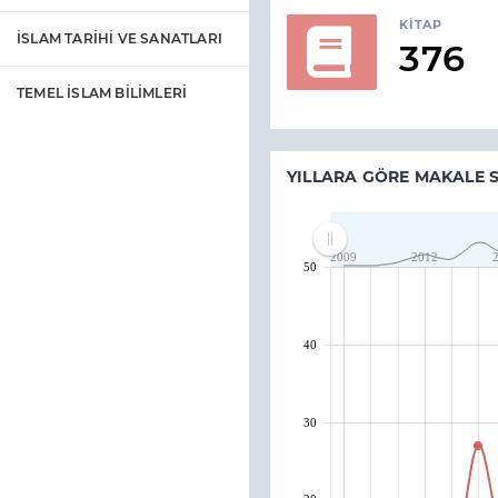
KITAP
İSLAM TARİHİ VE SANATLARI
376
TEMEL İSLAM BİLİMLERİ
YILLARA GÖRE MAKALE S
2009
2012
50
40
30