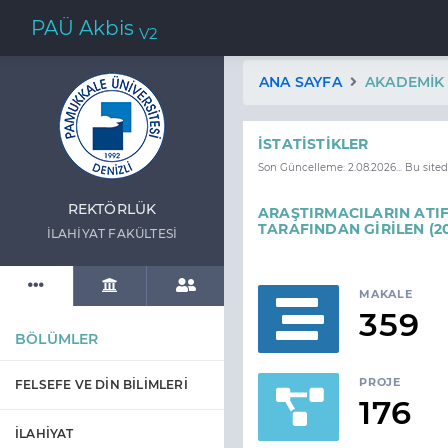
PAÜ Akbis
V2
ANA SAYFA
AKADEMIK 
İSTATISTIKLER
Son Güncelleme: 2.08.2026... Bu site
REKTÖRLÜK
ARAŞTIRMACILARIN ATIF
TARAFINDAN GİRİLEN (2
İLAHİYAT FAKÜLTESİ
MAKALE
359
BÖLÜMLER
PROJE
FELSEFE VE DİN BİLİMLERİ
176
İLAHİYAT