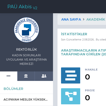
PAÜ Akbis
V2
ANA SAYFA
AKADEMIK 
İSTATISTIKLER
Son Güncelleme: 2.08.2026... Bu site
REKTÖRLÜK
ARAŞTIRMACILARIN ATIF
TARAFINDAN GİRİLEN (2
KADIN SORUNLARI
UYGULAMA VE ARAŞTIRMA
MERKEZİ
MAKALE
0
BÖLÜMLER
PROJE
0
ACIPAYAM MESLEK YÜKSEKOKULU