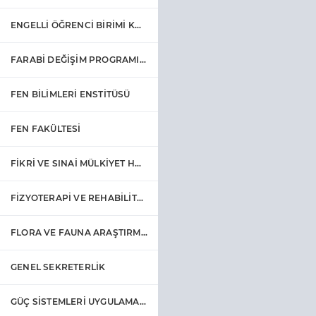
ENGELLİ ÖĞRENCİ BİRİMİ KOORDİNATÖRLÜĞÜ
FARABİ DEĞİŞİM PROGRAMI KOORDİNATÖRLÜĞÜ
FEN BİLİMLERİ ENSTİTÜSÜ
FEN FAKÜLTESİ
FİKRİ VE SINAİ MÜLKİYET HAKLARI DEĞERLENDİRME KURULU
FİZYOTERAPİ VE REHABİLİTASYON FAKÜLTESİ
FLORA VE FAUNA ARAŞTIRMA GELİŞTİRME UYGULAMA VE ARAŞTIRMA MERKEZİ
GENEL SEKRETERLİK
GÜÇ SİSTEMLERİ UYGULAMA VE ARAŞTIRMA MERKEZİ