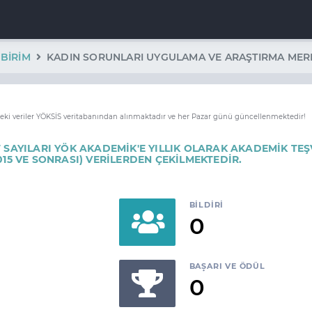
BIRIM
KADIN SORUNLARI UYGULAMA VE ARAŞTIRMA MER
deki veriler YÖKSİS veritabanından alınmaktadır ve her Pazar günü güncellenmektedir!
 SAYILARI YÖK AKADEMİK'E YILLIK OLARAK AKADEMİK TEŞ
015 VE SONRASI) VERİLERDEN ÇEKİLMEKTEDİR.
BILDIRI
0
BAŞARI VE ÖDÜL
0