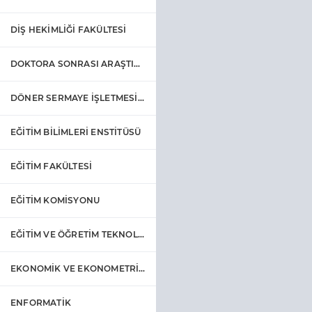
DİŞ HEKİMLİĞİ FAKÜLTESİ
DOKTORA SONRASI ARAŞTIRMA PROGRAMI KOORDİNATÖRLÜĞÜ
DÖNER SERMAYE İŞLETMESİ MÜDÜRLÜĞÜ
EĞİTİM BİLİMLERİ ENSTİTÜSÜ
EĞİTİM FAKÜLTESİ
EĞİTİM KOMİSYONU
EĞİTİM VE ÖĞRETİM TEKNOLOJİLERİ UYGULAMA VE ARAŞTIRMA MERKEZİ
EKONOMİK VE EKONOMETRİK UYGULAMA VE ARAŞTIRMA MERKEZİ
ENFORMATİK