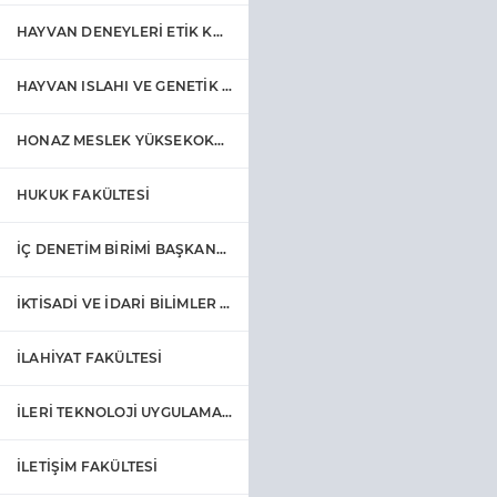
HAYVAN DENEYLERİ ETİK KURULU
HAYVAN ISLAHI VE GENETİK UYGULAMA VE ARAŞTIRMA MERKEZİ
HONAZ MESLEK YÜKSEKOKULU
HUKUK FAKÜLTESİ
İÇ DENETİM BİRİMİ BAŞKANLIĞI
İKTİSADİ VE İDARİ BİLİMLER FAKÜLTESİ
İLAHİYAT FAKÜLTESİ
İLERİ TEKNOLOJİ UYGULAMA VE ARAŞTIRMA MERKEZİ
İLETİŞİM FAKÜLTESİ