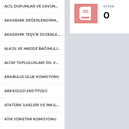
ACİL DURUMLAR VE SAVUNMA PLANLAMASI KOORDİNATÖRLÜĞÜ
KITAP
0
AKADEMİK DEĞERLENDİRME KURULU
AKADEMİK TEŞVİK DÜZENLEME, DENETLEME VE İTİRAZ KOMİSYONU
ALKOL VE MADDE BAĞIMLILIĞI UYGULAMA VE ARAŞTIRMA MERKEZİ
ALTAY TOPLULUKLARI DİL VE KÜLTÜRLERİ UYGULAMA VE ARAŞTIRMA MERKEZİ
ARABULUCULUK KOMİSYONU
ARKEOLOJİ ENSTİTÜSÜ
ATATÜRK İLKELERİ VE İNKILAP TARİHİ ARAŞTIRMA VE UYGULAMA MERKEZİ
ATIK YÖNETİMİ KOMİSYONU