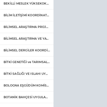
BEKİLLİ MESLEK YÜKSEKOKULU
BİLİM İLETİŞİMİ KOORDİNATÖRLÜĞÜ
BİLİMSEL ARAŞTIRMA PROJELERİ KOORDİNATÖRLÜĞÜ
BİLİMSEL ARAŞTIRMA VE YAYIN ETİK KURULU
BİLİMSEL DERGİLER KOORDİNATÖRLÜĞÜ
BİTKİ GENETİĞİ ve TARIMSAL BİYOTEKNOLOJİ UYGULAMA ve ARAŞTIRMA MERKEZİ
BİTKİ SAĞLIĞI VE ISLAHI UYGULAMA VE ARAŞTIRMA MERKEZİ
BOLOGNA EŞGÜDÜM KOMİSYONU
BOTANİK BAHÇESİ UYGULAMA VE ARAŞTIRMA MERKEZİ