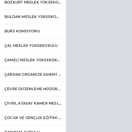
BOZKURT MESLEK YÜKSEKOKULU
BULDAN MESLEK YÜKSEKOKULU
BURS KOMİSYONU
ÇAL MESLEK YÜKSEKOKULU
ÇAMELİ MESLEK YÜKSEKOKULU
ÇARDAK ORGANİZE SANAYİ BÖLGESİ MESLEK YÜKSEKOKULU
ÇEVRE DÜZENLEME MÜDÜRLÜĞÜ
ÇİVRİL ATASAY KAMER MESLEK YÜKSEKOKULU
ÇOCUK VE GENÇLİK EĞİTİMİ UYGULAMA VE ARAŞTIRMA MERKEZİ