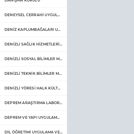
DANIŞMA KURULU
DENEYSEL CERRAHİ UYGULAMA VE ARAŞTIRMA MERKEZİ
DENİZ KAPLUMBAĞALARI UYGULAMA VE ARAŞTIRMA MERKEZİ
DENİZLİ SAĞLIK HİZMETLERİ MESLEK YÜKSEKOKULU
DENİZLİ SOSYAL BİLİMLER MESLEK YÜKSEKOKULU
DENİZLİ TEKNİK BİLİMLER MESLEK YÜKSEKOKULU
DENİZLİ YÖRESİ HALK KÜLTÜRÜ UYGULAMA VE ARAŞTIRMA MERKEZİ
DEPREM ARAŞTIRMA LABORATUARI
DEPREM VE YAPI UYGULAMA VE ARAŞTIRMA MERKEZİ
DİL ÖĞRETİMİ UYGULAMA VE ARAŞTIRMA MERKEZİ