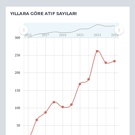
YILLARA GÖRE ATIF SAYILARI
2015
2017
2019
2021
2023
2025
300
250
200
150
100
50