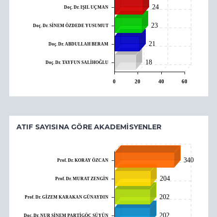
24
Doç. Dr. IŞIL UÇMAN
23
Doç. Dr. SİNEM ÖZDEDE YUSUMUT
21
Doç. Dr. ABDULLAH BERAM
18
Doç. Dr. TAYFUN SALİHOĞLU
0
20
40
60
ATIF SAYISINA GÖRE AKADEMISYENLER
340
Prof. Dr. KORAY ÖZCAN
204
Prof. Dr. MURAT ZENGİN
202
Prof. Dr. GİZEM KARAKAN GÜNAYDIN
202
Doç. Dr. NUR SİNEM PARTİGÖÇ ŞÜYÜN