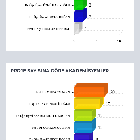
2
Dr. Öğr. Üyesi ÖZGÜ HAFIZOĞLU
2
Dr. Öğr. Üyesi DUYGU DOĞAN
1
Prof. Dr. ŞÖHRET AKTEPE DAL
0
5
10
PROJE SAYISINA GÖRE AKADEMISYENLER
20
Prof. Dr. MURAT ZENGİN
17
Doç. Dr. TAYFUN SALİHOĞLU
12
Dr. Öğr. Üyesi SAADET MUTLU KAYTAN
12
Prof. Dr. GÖRKEM GÜLHAN
10
Dr. Öğr. Üyesi DUYGU DOĞAN