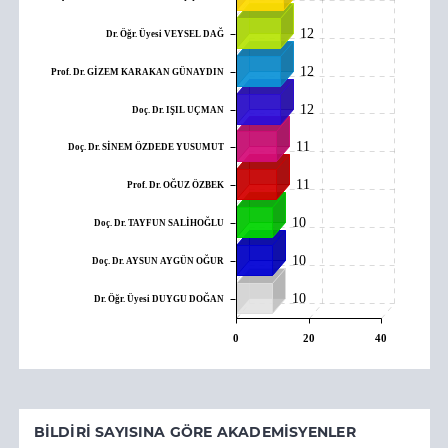
12
Dr. Öğr. Üyesi VEYSEL DAĞ
12
Prof. Dr. GİZEM KARAKAN GÜNAYDIN
12
Doç. Dr. IŞIL UÇMAN
11
Doç. Dr. SİNEM ÖZDEDE YUSUMUT
11
Prof. Dr. OĞUZ ÖZBEK
10
Doç. Dr. TAYFUN SALİHOĞLU
10
Doç. Dr. AYSUN AYGÜN OĞUR
10
Dr. Öğr. Üyesi DUYGU DOĞAN
0
20
40
BILDIRI SAYISINA GÖRE AKADEMISYENLER