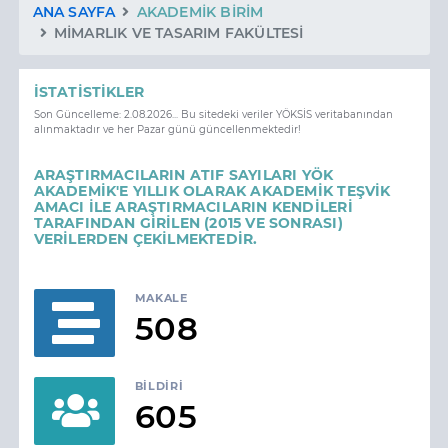
ANA SAYFA
AKADEMIK BIRIM
MİMARLIK VE TASARIM FAKÜLTESİ
İSTATISTIKLER
Son Güncelleme: 2.08.2026... Bu sitedeki veriler YÖKSİS veritabanından
alınmaktadır ve her Pazar günü güncellenmektedir!
ARAŞTIRMACILARIN ATIF SAYILARI YÖK
AKADEMİK'E YILLIK OLARAK AKADEMİK TEŞVİK
AMACI İLE ARAŞTIRMACILARIN KENDİLERİ
TARAFINDAN GİRİLEN (2015 VE SONRASI)
VERİLERDEN ÇEKİLMEKTEDİR.
MAKALE
508
BILDIRI
605