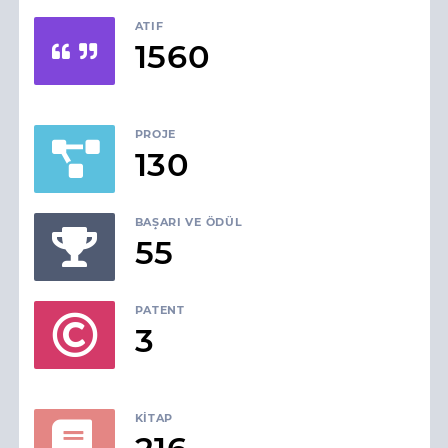
ATIF
1560
PROJE
130
BAŞARI VE ÖDÜL
55
PATENT
3
KITAP