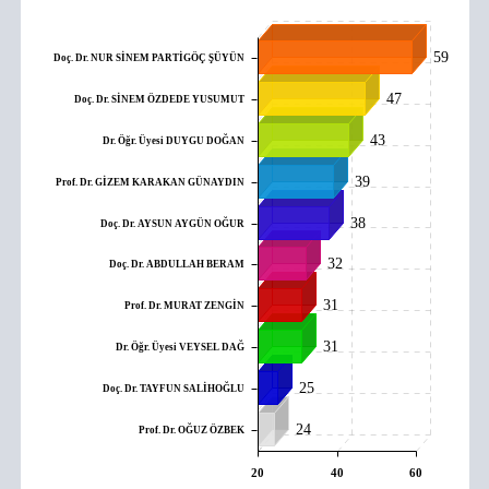
59
Doç. Dr. NUR SİNEM PARTİGÖÇ ŞÜYÜN
47
Doç. Dr. SİNEM ÖZDEDE YUSUMUT
43
Dr. Öğr. Üyesi DUYGU DOĞAN
39
Prof. Dr. GİZEM KARAKAN GÜNAYDIN
38
Doç. Dr. AYSUN AYGÜN OĞUR
32
Doç. Dr. ABDULLAH BERAM
31
Prof. Dr. MURAT ZENGİN
31
Dr. Öğr. Üyesi VEYSEL DAĞ
25
Doç. Dr. TAYFUN SALİHOĞLU
24
Prof. Dr. OĞUZ ÖZBEK
20
40
60