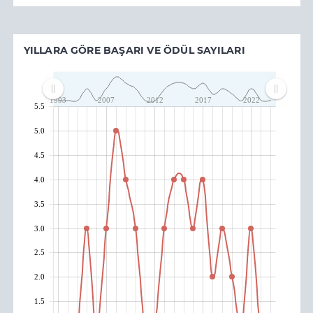
YILLARA GÖRE BAŞARI VE ÖDÜL SAYILARI
1993
2007
2012
2017
2022
5.5
5.0
4.5
4.0
3.5
3.0
2.5
2.0
1.5