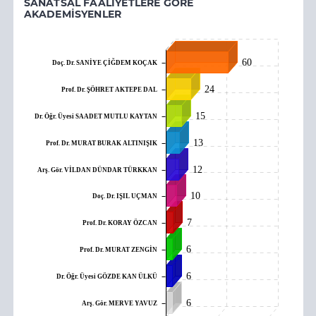
SANATSAL FAALIYETLERE GÖRE
AKADEMISYENLER
60
Doç. Dr. SANİYE ÇİĞDEM KOÇAK
24
Prof. Dr. ŞÖHRET AKTEPE DAL
15
Dr. Öğr. Üyesi SAADET MUTLU KAYTAN
13
Prof. Dr. MURAT BURAK ALTINIŞIK
12
Arş. Gör. VİLDAN DÜNDAR TÜRKKAN
10
Doç. Dr. IŞIL UÇMAN
7
Prof. Dr. KORAY ÖZCAN
6
Prof. Dr. MURAT ZENGİN
6
Dr. Öğr. Üyesi GÖZDE KAN ÜLKÜ
6
Arş. Gör. MERVE YAVUZ