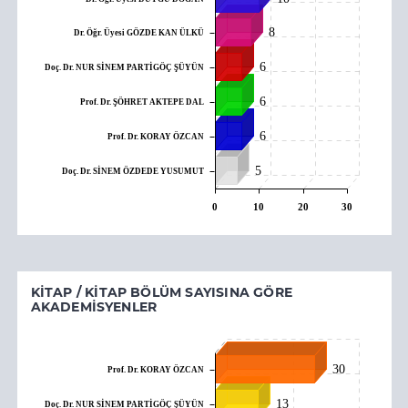
8
Dr. Öğr. Üyesi GÖZDE KAN ÜLKÜ
6
Doç. Dr. NUR SİNEM PARTİGÖÇ ŞÜYÜN
6
Prof. Dr. ŞÖHRET AKTEPE DAL
6
Prof. Dr. KORAY ÖZCAN
5
Doç. Dr. SİNEM ÖZDEDE YUSUMUT
0
10
20
30
KITAP / KITAP BÖLÜM SAYISINA GÖRE
AKADEMISYENLER
30
Prof. Dr. KORAY ÖZCAN
13
Doç. Dr. NUR SİNEM PARTİGÖÇ ŞÜYÜN