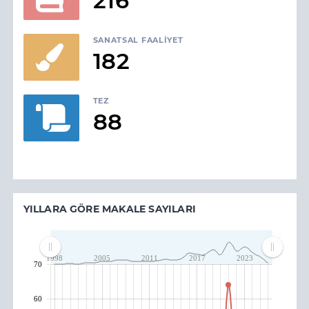
216
SANATSAL FAALIYET
182
TEZ
88
YILLARA GÖRE MAKALE SAYILARI
1998
2005
2011
2017
2023
70
60