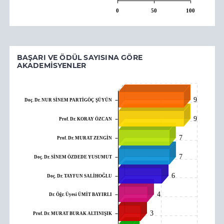
0
50
100
BAŞARI VE ÖDÜL SAYISINA GÖRE
AKADEMISYENLER
9
Doç. Dr. NUR SİNEM PARTİGÖÇ ŞÜYÜN
9
Prof. Dr. KORAY ÖZCAN
7
Prof. Dr. MURAT ZENGİN
7
Doç. Dr. SİNEM ÖZDEDE YUSUMUT
6
Doç. Dr. TAYFUN SALİHOĞLU
4
Dr. Öğr. Üyesi ÜMİT BAYIRLI
3
Prof. Dr. MURAT BURAK ALTINIŞIK