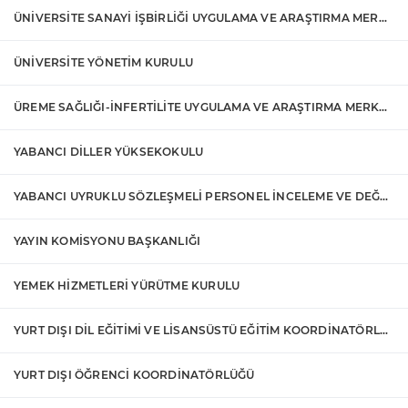
ÜNİVERSİTE SANAYİ İŞBİRLİĞİ UYGULAMA VE ARAŞTIRMA MERKEZİ
ÜNİVERSİTE YÖNETİM KURULU
ÜREME SAĞLIĞI-İNFERTİLİTE UYGULAMA VE ARAŞTIRMA MERKEZİ
YABANCI DİLLER YÜKSEKOKULU
YABANCI UYRUKLU SÖZLEŞMELİ PERSONEL İNCELEME VE DEĞERLENDİRME KOMİSYONU
YAYIN KOMİSYONU BAŞKANLIĞI
YEMEK HİZMETLERİ YÜRÜTME KURULU
YURT DIŞI DİL EĞİTİMİ VE LİSANSÜSTÜ EĞİTİM KOORDİNATÖRLÜĞÜ
YURT DIŞI ÖĞRENCİ KOORDİNATÖRLÜĞÜ