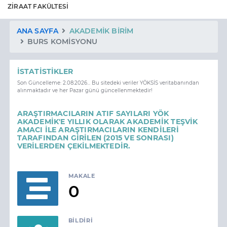
ZİRAAT FAKÜLTESİ
ANA SAYFA
AKADEMIK BIRIM
BURS KOMİSYONU
İSTATISTIKLER
Son Güncelleme: 2.08.2026... Bu sitedeki veriler YÖKSİS veritabanından
alınmaktadır ve her Pazar günü güncellenmektedir!
ARAŞTIRMACILARIN ATIF SAYILARI YÖK
AKADEMİK'E YILLIK OLARAK AKADEMİK TEŞVİK
AMACI İLE ARAŞTIRMACILARIN KENDİLERİ
TARAFINDAN GİRİLEN (2015 VE SONRASI)
VERİLERDEN ÇEKİLMEKTEDİR.
MAKALE
0
BILDIRI