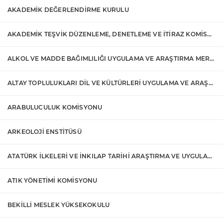
AKADEMİK DEĞERLENDİRME KURULU
AKADEMİK TEŞVİK DÜZENLEME, DENETLEME VE İTİRAZ KOMİSYONU
ALKOL VE MADDE BAĞIMLILIĞI UYGULAMA VE ARAŞTIRMA MERKEZİ
ALTAY TOPLULUKLARI DİL VE KÜLTÜRLERİ UYGULAMA VE ARAŞTIRMA MERKEZİ
ARABULUCULUK KOMİSYONU
ARKEOLOJİ ENSTİTÜSÜ
ATATÜRK İLKELERİ VE İNKILAP TARİHİ ARAŞTIRMA VE UYGULAMA MERKEZİ
ATIK YÖNETİMİ KOMİSYONU
BEKİLLİ MESLEK YÜKSEKOKULU