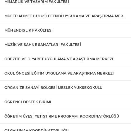
MİMARLIK VE TASARIM FAKÜLTESİ
MÜFTÜ AHMET HULUSİ EFENDİ UYGULAMA VE ARAŞTIRMA MERKEZİ
MÜHENDİSLİK FAKÜLTESİ
MÜZİK VE SAHNE SANATLARI FAKÜLTESİ
OBEZİTE VE DİYABET UYGULAMA VE ARAŞTIRMA MERKEZİ
OKUL ÖNCESİ EĞİTİM UYGULAMA VE ARAŞTIRMA MERKEZİ
ORGANİZE SANAYİ BÖLGESİ MESLEK YÜKSEKOKULU
ÖĞRENCİ DESTEK BİRİMİ
ÖĞRETİM ÜYESİ YETİŞTİRME PROGRAMI KOORDİNATÖRLÜĞÜ
ÖSYM SINAV KOORDİNATÖRLÜĞÜ