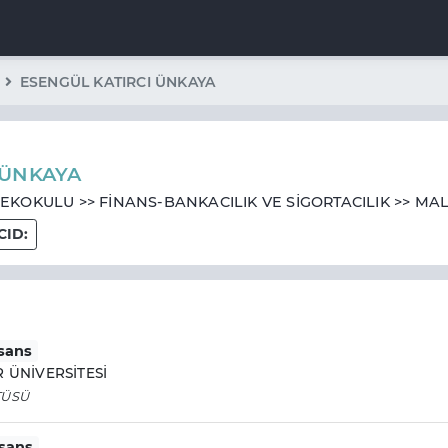
ESENGÜL KATIRCI ÜNKAYA
 ÜNKAYA
KOKULU >> FİNANS-BANKACILIK VE SİGORTACILIK >> MAL
CID:
isans
ÜNİVERSİTESİ
TÜSÜ
isans