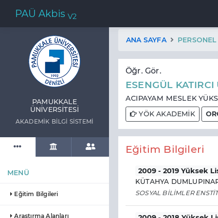
PAÜ Akbis
V2
ANA SAYFA
PERSONEL
Öğr. Gör.
ESENGÜL KATIRCI
ACIPAYAM MESLEK YÜKSE
PAMUKKALE
ÜNIVERSITESI
YÖK AKADEMİK
OR
AKADEMIK BILGI SISTEMI
Eğitim Bilgileri
2009 - 2019 Yüksek L
MENÜ
KÜTAHYA DUMLUPINAR 
SOSYAL BİLİMLER ENSTİ
Eğitim Bilgileri
Araştırma Alanları
2009 - 2018 Yüksek L