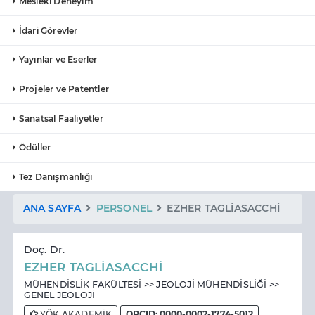
Mesleki Deneyim
İdari Görevler
Yayınlar ve Eserler
Projeler ve Patentler
Sanatsal Faaliyetler
Ödüller
Tez Danışmanlığı
ANA SAYFA
PERSONEL
EZHER TAGLİASACCHİ
Doç. Dr.
EZHER TAGLİASACCHİ
MÜHENDİSLİK FAKÜLTESİ >> JEOLOJİ MÜHENDİSLİĞİ >>
GENEL JEOLOJİ
YÖK AKADEMİK
ORCID: 0000-0002-1774-5012