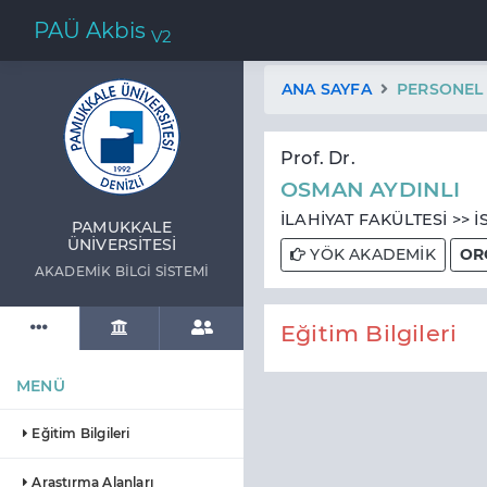
PAÜ Akbis
V2
ANA SAYFA
PERSONEL
Prof. Dr.
OSMAN AYDINLI
İLAHİYAT FAKÜLTESİ >> 
PAMUKKALE
ÜNIVERSITESI
YÖK AKADEMİK
OR
AKADEMIK BILGI SISTEMI
Eğitim Bilgileri
MENÜ
Eğitim Bilgileri
Araştırma Alanları