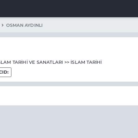
OSMAN AYDINLI
İSLAM TARİHİ VE SANATLARI >> İSLAM TARİHİ
CID: