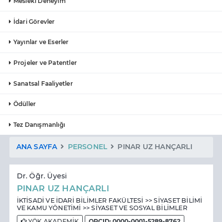
Mesleki Deneyim
İdari Görevler
Yayınlar ve Eserler
Projeler ve Patentler
Sanatsal Faaliyetler
Ödüller
Tez Danışmanlığı
ANA SAYFA
PERSONEL
PINAR UZ HANÇARLI
Dr. Öğr. Üyesi
PINAR UZ HANÇARLI
İKTİSADİ VE İDARİ BİLİMLER FAKÜLTESİ >> SİYASET BİLİMİ
VE KAMU YÖNETİMİ >> SİYASET VE SOSYAL BİLİMLER
YÖK AKADEMİK
ORCID: 0000-0001-5289-8762