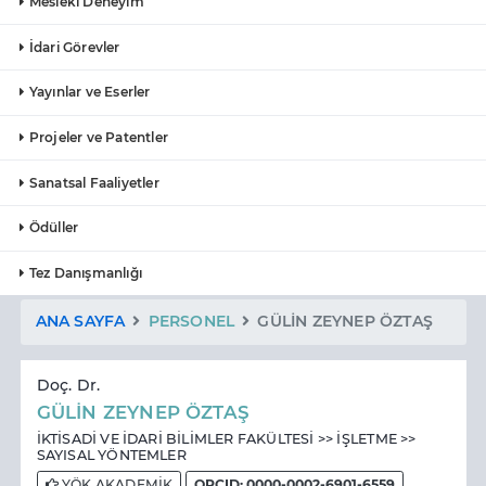
Mesleki Deneyim
İdari Görevler
Yayınlar ve Eserler
Projeler ve Patentler
Sanatsal Faaliyetler
Ödüller
Tez Danışmanlığı
ANA SAYFA
PERSONEL
GÜLİN ZEYNEP ÖZTAŞ
Doç. Dr.
GÜLİN ZEYNEP ÖZTAŞ
İKTİSADİ VE İDARİ BİLİMLER FAKÜLTESİ >> İŞLETME >>
SAYISAL YÖNTEMLER
YÖK AKADEMİK
ORCID: 0000-0002-6901-6559