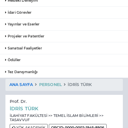
Mesleki Deneyim
İdari Görevler
Yayınlar ve Eserler
Projeler ve Patentler
Sanatsal Faaliyetler
Ödüller
Tez Danışmanlığı
ANA SAYFA
PERSONEL
İDRİS TÜRK
Prof. Dr.
İDRİS TÜRK
İLAHİYAT FAKÜLTESİ >> TEMEL İSLAM BİLİMLERİ >>
TASAVVUF
YÖK AKADEMİK
ORCID: 0000-0002-1945-8906