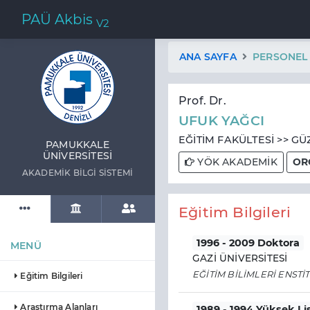
PAÜ Akbis
V2
ANA SAYFA
PERSONEL
Prof. Dr.
UFUK YAĞCI
EĞİTİM FAKÜLTESİ >> GÜ
PAMUKKALE
ÜNIVERSITESI
YÖK AKADEMİK
ORC
AKADEMIK BILGI SISTEMI
Eğitim Bilgileri
1996 - 2009 Doktora
MENÜ
GAZİ ÜNİVERSİTESİ
EĞİTİM BİLİMLERİ ENSTİ
Eğitim Bilgileri
Araştırma Alanları
1989 - 1994 Yüksek Li