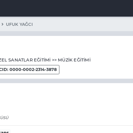
UFUK YAĞCI
ZEL SANATLAR EĞİTİMİ >> MÜZİK EĞİTİMİ
ID: 0000-0002-2314-3878
TÜSÜ
sans