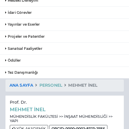
Mesleki Deneyim
İdari Görevler
Yayınlar ve Eserler
Projeler ve Patentler
Sanatsal Faaliyetler
Ödüller
Tez Danışmanlığı
ANA SAYFA
PERSONEL
MEHMET İNEL
Prof. Dr.
MEHMET İNEL
MÜHENDİSLİK FAKÜLTESİ >> İNŞAAT MÜHENDİSLİĞİ >>
YAPI
YÖK AKADEMİK
ORCID: 0000-0002-8323-259X