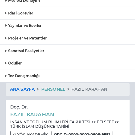
Mesleki Deneyim
İdari Görevler
Yayınlar ve Eserler
Projeler ve Patentler
Sanatsal Faaliyetler
Ödüller
Tez Danışmanlığı
ANA SAYFA
PERSONEL
FAZIL KARAHAN
Doç. Dr.
FAZIL KARAHAN
İNSAN VE TOPLUM BİLİMLERİ FAKÜLTESİ >> FELSEFE >>
TÜRK İSLAM DÜŞÜNCE TARİHİ
YÖK AKADEMİK
ORCID: 0000-0002-0606-9581