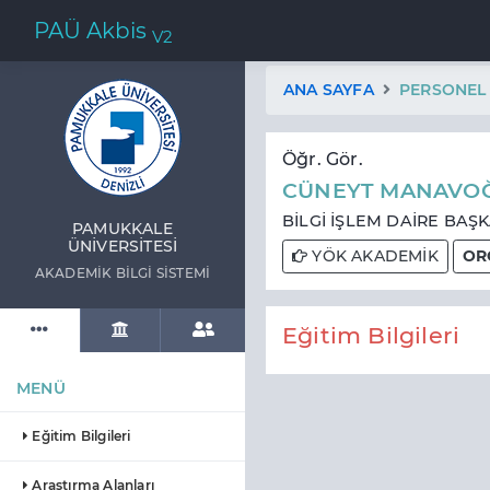
PAÜ Akbis
V2
ANA SAYFA
PERSONEL
Öğr. Gör.
CÜNEYT MANAVO
BİLGİ İŞLEM DAİRE BAŞK
PAMUKKALE
ÜNIVERSITESI
YÖK AKADEMİK
OR
AKADEMIK BILGI SISTEMI
Eğitim Bilgileri
MENÜ
Eğitim Bilgileri
Araştırma Alanları