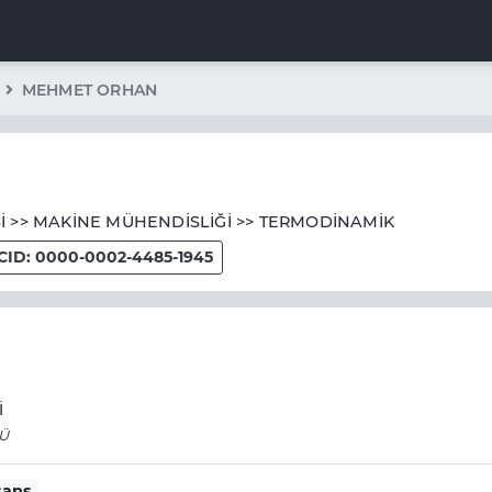
MEHMET ORHAN
İ >> MAKİNE MÜHENDİSLİĞİ >> TERMODİNAMİK
CID: 0000-0002-4485-1945
İ
SÜ
sans