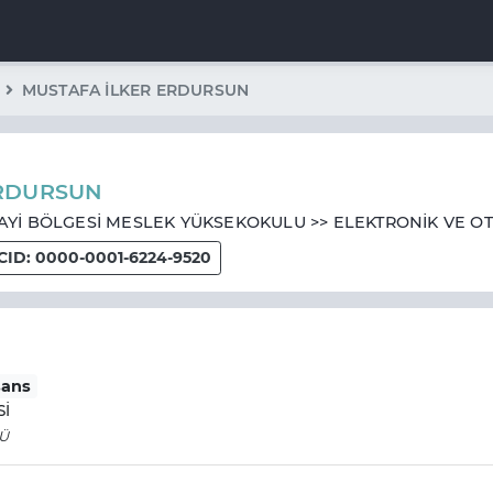
MUSTAFA İLKER ERDURSUN
ERDURSUN
Yİ BÖLGESİ MESLEK YÜKSEKOKULU >> ELEKTRONİK VE 
ID: 0000-0001-6224-9520
sans
Sİ
SÜ