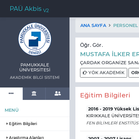
PAÜ Akbis
V2
ANA SAYFA
PERSONEL
Öğr. Gör.
MUSTAFA İLKER 
ÇARDAK ORGANİZE SANA
PAMUKKALE
ÜNIVERSITESI
YÖK AKADEMİK
ORC
AKADEMIK BILGI SISTEMI
Eğitim Bilgileri
2016 - 2019 Yüksek Li
MENÜ
KIRIKKALE ÜNİVERSİTE
FEN BİLİMLERİ ENSTİTÜ
Eğitim Bilgileri
Araştırma Alanları
2003 - 2007 Lisans