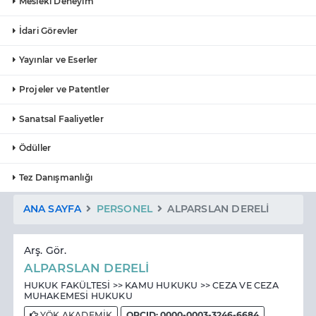
Mesleki Deneyim
İdari Görevler
Yayınlar ve Eserler
Projeler ve Patentler
Sanatsal Faaliyetler
Ödüller
Tez Danışmanlığı
ANA SAYFA
PERSONEL
ALPARSLAN DERELİ
Arş. Gör.
ALPARSLAN DERELİ
HUKUK FAKÜLTESİ >> KAMU HUKUKU >> CEZA VE CEZA
MUHAKEMESİ HUKUKU
YÖK AKADEMİK
ORCID: 0000-0003-3246-6684