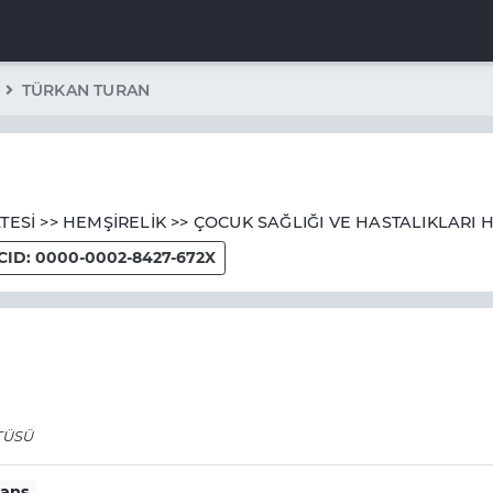
TÜRKAN TURAN
TESİ >> HEMŞİRELİK >> ÇOCUK SAĞLIĞI VE HASTALIKLARI 
CID: 0000-0002-8427-672X
TÜSÜ
sans