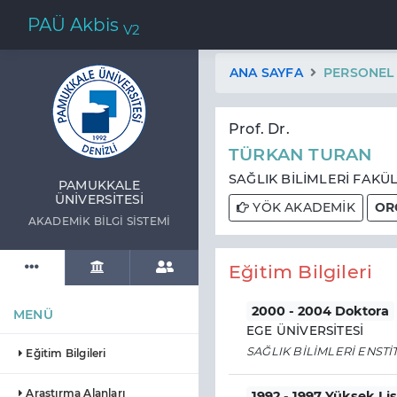
PAÜ Akbis
V2
ANA SAYFA
PERSONEL
Prof. Dr.
TÜRKAN TURAN
SAĞLIK BİLİMLERİ FAKÜL
PAMUKKALE
ÜNIVERSITESI
YÖK AKADEMİK
OR
AKADEMIK BILGI SISTEMI
Eğitim Bilgileri
2000 - 2004 Doktora
MENÜ
EGE ÜNİVERSİTESİ
SAĞLIK BİLİMLERİ ENSTİ
Eğitim Bilgileri
Araştırma Alanları
1992 - 1997 Yüksek Li