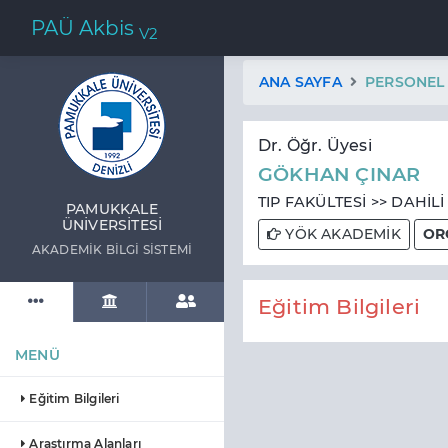
PAÜ Akbis
V2
ANA SAYFA
PERSONEL
Dr. Öğr. Üyesi
GÖKHAN ÇINAR
TIP FAKÜLTESİ >> DAHİLİ
PAMUKKALE
ÜNIVERSITESI
YÖK AKADEMİK
OR
AKADEMIK BILGI SISTEMI
Eğitim Bilgileri
MENÜ
Eğitim Bilgileri
Araştırma Alanları