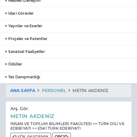
Mesleki Deneyim
İdari Görevler
Yayınlar ve Eserler
Projeler ve Patentler
Sanatsal Faaliyetler
Ödüller
Tez Danışmanlığı
ANA SAYFA
PERSONEL
METİN AKDENİZ
Arş. Gör.
METİN AKDENİZ
İNSAN VE TOPLUM BİLİMLERİ FAKÜLTESİ >> TÜRK DİLİ VE
EDEBİYATI >> ESKİ TÜRK EDEBİYATI
YÖK AKADEMİK
ORCID: