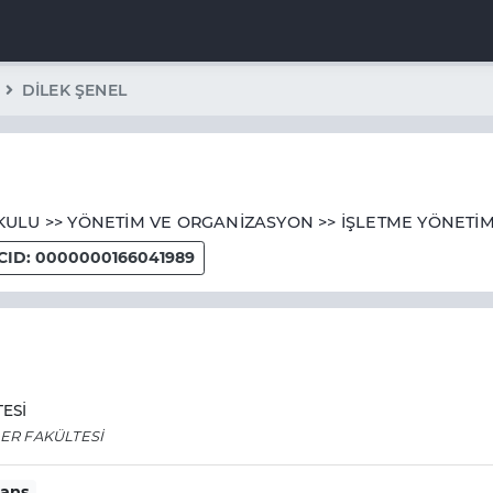
DİLEK ŞENEL
ULU >> YÖNETİM VE ORGANİZASYON >> İŞLETME YÖNETİM
CID: 0000000166041989
ESİ
LER FAKÜLTESİ
sans