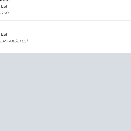
ESİ
TÜSÜ
ESİ
LER FAKÜLTESİ