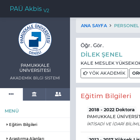
PAÜ Akbis
V2
ANA SAYFA
PERSONEL
Öğr. Gör.
DİLEK ŞENEL
KALE MESLEK YÜKSEKOK
PAMUKKALE
ÜNIVERSITESI
YÖK AKADEMİK
OR
AKADEMIK BILGI SISTEMI
Eğitim Bilgileri
2018 - 2022 Doktora
MENÜ
PAMUKKALE ÜNİVERSİT
İKTİSADİ VE İDARİ BİLİM
Eğitim Bilgileri
Araştırma Alanları
2012 - 2017 Yüksek Li