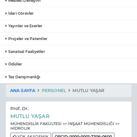
Mesleki Deneyim
İdari Görevler
Yayınlar ve Eserler
Projeler ve Patentler
Sanatsal Faaliyetler
Ödüller
Tez Danışmanlığı
ANA SAYFA
PERSONEL
MUTLU YAŞAR
Prof. Dr.
MUTLU YAŞAR
MÜHENDİSLİK FAKÜLTESİ >> İNŞAAT MÜHENDİSLİĞİ >>
HİDROLİK
YÖK AKADEMİK
ORCID: 0000-0001-7306-0600