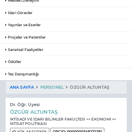
Mesleki Deneyim
İdari Görevler
Yayınlar ve Eserler
Projeler ve Patentler
Sanatsal Faaliyetler
Ödüller
Tez Danışmanlığı
ANA SAYFA
PERSONEL
ÖZGÜR ALTUNTAŞ
Dr. Öğr. Üyesi
ÖZGÜR ALTUNTAŞ
İKTİSADİ VE İDARİ BİLİMLER FAKÜLTESİ >> EKONOMİ >>
İKTİSAT POLİTİKASI
YÖK AKADEMİK
ORCID: 0000000348271291