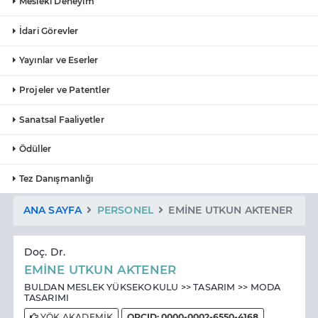
Mesleki Deneyim
İdari Görevler
Yayınlar ve Eserler
Projeler ve Patentler
Sanatsal Faaliyetler
Ödüller
Tez Danışmanlığı
ANA SAYFA
PERSONEL
EMİNE UTKUN AKTENER
Doç. Dr.
EMİNE UTKUN AKTENER
BULDAN MESLEK YÜKSEKOKULU >> TASARIM >> MODA
TASARIMI
YÖK AKADEMİK
ORCID: 0000-0002-6550-4168