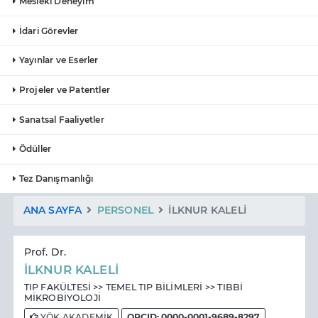
Mesleki Deneyim
İdari Görevler
Yayınlar ve Eserler
Projeler ve Patentler
Sanatsal Faaliyetler
Ödüller
Tez Danışmanlığı
ANA SAYFA
PERSONEL
İLKNUR KALELİ
Prof. Dr.
İLKNUR KALELİ
TIP FAKÜLTESİ >> TEMEL TIP BİLİMLERİ >> TIBBİ
MİKROBİYOLOJİ
YÖK AKADEMİK
ORCID: 0000-0001-9689-8297