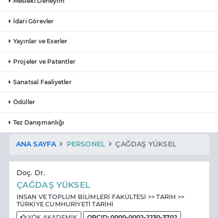
Mesleki Deneyim
İdari Görevler
Yayınlar ve Eserler
Projeler ve Patentler
Sanatsal Faaliyetler
Ödüller
Tez Danışmanlığı
ANA SAYFA
PERSONEL
ÇAĞDAŞ YÜKSEL
Doç. Dr.
ÇAĞDAŞ YÜKSEL
İNSAN VE TOPLUM BİLİMLERİ FAKÜLTESİ >> TARİH >>
TÜRKİYE CUMHURİYETİ TARİHİ
YÖK AKADEMİK
ORCID: 0000-0002-2230-3702