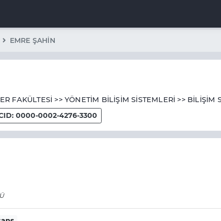
EMRE ŞAHİN
LER FAKÜLTESİ >> YÖNETİM BİLİŞİM SİSTEMLERİ >> BİLİŞİM 
CID: 0000-0002-4276-3300
SÜ
sans