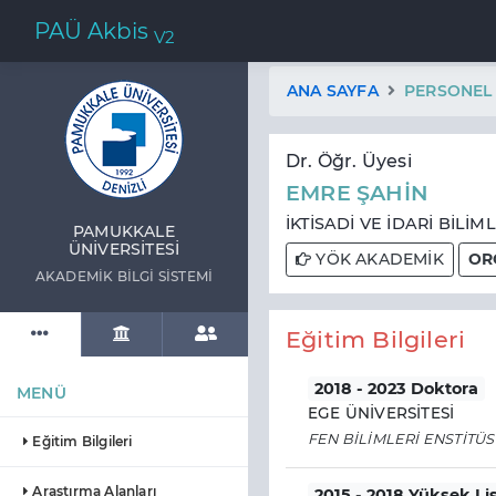
PAÜ Akbis
V2
ANA SAYFA
PERSONEL
Dr. Öğr. Üyesi
EMRE ŞAHİN
İKTİSADİ VE İDARİ BİLİM
PAMUKKALE
ÜNIVERSITESI
YÖK AKADEMİK
OR
AKADEMIK BILGI SISTEMI
Eğitim Bilgileri
2018 - 2023 Doktora
MENÜ
EGE ÜNİVERSİTESİ
FEN BİLİMLERİ ENSTİTÜ
Eğitim Bilgileri
Araştırma Alanları
2015 - 2018 Yüksek Li